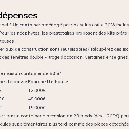
 dépenses
nnel ?
Un container aménagé
par vos soins coûte 30% moins 
ur les néophytes, les prestataires proposent des kits prêts-
ûteuses.
iaux de construction sont réutilisables
? Récupérez des isol
z des fenêtres double vitrage d’occasion. Certaines enseign
ne maison container de 80m²
hette basse
Fourchette haute
€
12 000€
0€
48 000€
€
15 000€
cez par un
container d’occasion de 20 pieds
(dès 1 200€) pour
modules supplémentaires plus tard, comme des pièces détachée