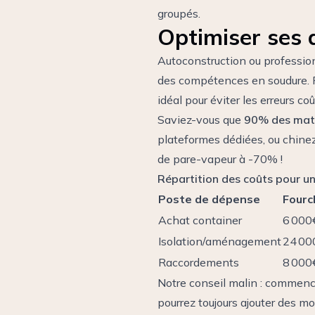
groupés.
Optimiser ses
Autoconstruction ou professio
des compétences en soudure. Po
idéal pour éviter les erreurs co
Saviez-vous que
90% des matér
plateformes dédiées, ou chine
de pare-vapeur à -70% !
Répartition des coûts pour u
Poste de dépense
Fourc
Achat container
6 000
Isolation/aménagement
24 00
Raccordements
8 000
Notre conseil malin : commen
pourrez toujours ajouter des 