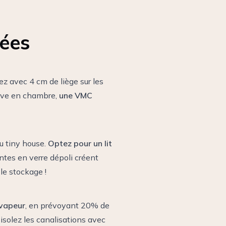
ées
ez avec 4 cm de liège sur les
ave en chambre
,
une VMC
au
tiny house
.
Optez pour un lit
ntes en verre dépoli créent
le stockage !
-vapeur
, en prévoyant 20% de
t isolez les canalisations avec