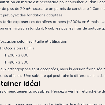
ultation en mairie est nécessaire
pour consulter le Plan Loc
er de plus de 20 m² nécessite un permis de construire ?
Comme 
l et prévoyez des fondations adaptées.
s tarifs exploser
ces dernières années (+300% en 6 mois). Un
ur une livraison standard. N’oubliez pas les frais de grutage 
occasion selon leur taille et utilisation
T)
Occasion (€ HT)
1 200 - 3 000
1 490 - 3 300
deux orthographes sont acceptées, mais la version francisée
ts officiels. Une subtilité qui peut faire la différence lors du
tainer idéal
 les aménagements possibles
. Pensez à vérifier l’étanchéité d
ois avec un marteau. Un son clair
indique du métal sain
, un so