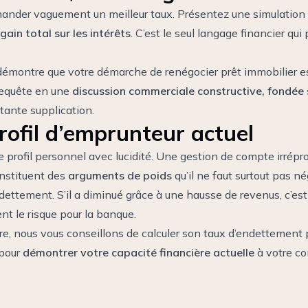
nder vaguement un meilleur taux. Présentez une simulation cl
 gain total sur les intérêts
. C’est le seul langage financier qu
démontre que votre démarche de renégocier prêt immobilier e
requête en une
discussion commerciale constructive, fondée s
tante supplication.
rofil d’emprunteur actuel
 profil personnel avec lucidité. Une gestion de compte irrépro
onstituent des
arguments de poids
qu’il ne faut surtout pas né
dettement. S’il a diminué grâce à une hausse de revenus, c’es
t le risque pour la banque.
re, nous vous conseillons de
calculer son taux d’endettement
p
 pour
démontrer votre capacité financière actuelle
à votre con