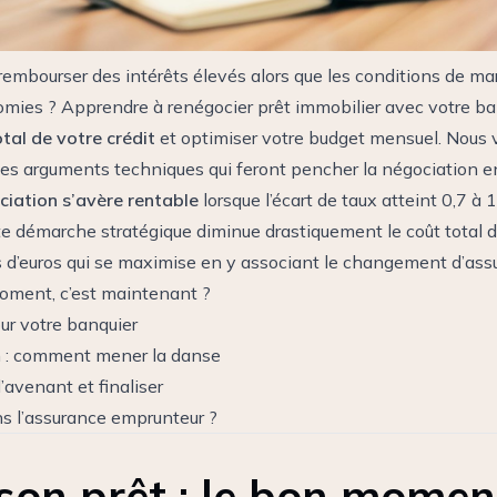
 rembourser des intérêts élevés alors que les conditions de ma
mies ? Apprendre à renégocier prêt immobilier avec votre banq
otal de votre crédit
et optimiser votre budget mensuel. Nous vo
 les arguments techniques qui feront pencher la négociation en
ciation s’avère rentable
lorsque l’écart de taux atteint 0,7 à 
e démarche stratégique diminue drastiquement le coût total d
ers d’euros qui se maximise en y associant le changement d’as
moment, c’est maintenant ?
ur votre banquier
n : comment mener la danse
l’avenant et finaliser
ans l’assurance emprunteur ?
son prêt : le bon moment