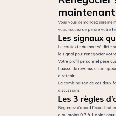
maintenant
Vous vous demandez sûrement si
vous risquez de perdre votre t
Les signaux qu
Le contexte du marché dicte sa 
le signal pour
renégocier votre
Votre profil personnel pèse au
hausse de revenus ou un appor
à retenir
.
La combinaison de ces deux f
discussions.
Les 3 règles d’
Regardez d’abord l’écart brut e
d’au moins 0,7 à 1 point
pour 