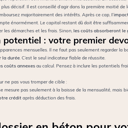
 plus décisif. Il est conseillé d’agir dans la première moitié d
emboursez majoritairement des intérêts. Après ce cap,
l’impact
ompte énormément. Le capital restant dû doit être suffisamme
er les démarches et les frais. Sinon,
les coûts absorberont le 
n potentiel : votre premier devo
pparences mensuelles. Il ne faut pas seulement regarder la ba
r la durée
. C’est le seul indicateur fiable de réussite.
es coûts annexes
au calcul. Pensez à inclure les potentiels fra
ur ne pas vous tromper de cible :
se mesure pas seulement à la baisse de la mensualité, mais b
otre crédit
après déduction des frais.
ossier en béton pour vo