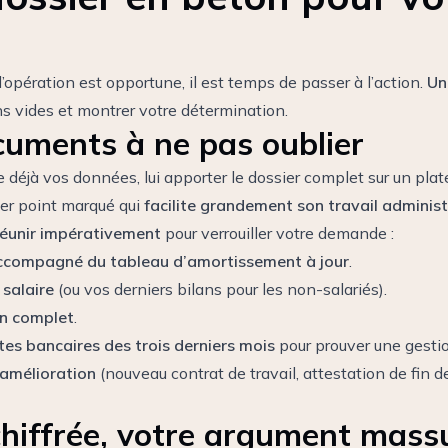
’opération est opportune, il est temps de passer à l’action.
Un
ns vides et montrer votre détermination.
ocuments à ne pas oublier
éjà vos données, lui apporter le dossier complet sur un plat
ier point marqué qui
facilite grandement son travail administ
réunir impérativement
pour verrouiller votre demande :
 accompagné du tableau d’amortissement à jour
.
 salaire
(ou vos derniers bilans pour les non-salariés).
on complet
.
es bancaires des trois derniers mois
pour prouver une gestio
 amélioration
(nouveau contrat de travail, attestation de fin 
chiffrée, votre argument mass