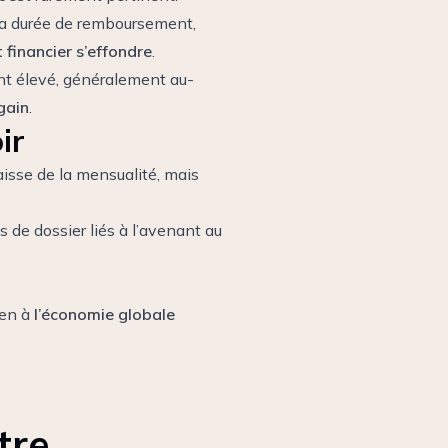
e la durée de remboursement,
 financier s’effondre
.
nt élevé, généralement au-
gain
.
ir
isse de la mensualité, mais
is de dossier liés à l’avenant au
ien à
l’économie globale
tre