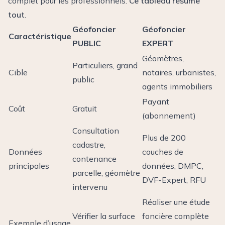
complet pour les professionnels.
Ce tableau résume
tout
.
Géofoncier
Géofoncier
Caractéristique
PUBLIC
EXPERT
Géomètres,
Particuliers, grand
Cible
notaires, urbanistes,
public
agents immobiliers
Payant
Coût
Gratuit
(abonnement)
Consultation
Plus de 200
cadastre,
Données
couches de
contenance
principales
données, DMPC,
parcelle, géomètre
DVF-Expert, RFU
intervenu
Réaliser une étude
Vérifier la surface
foncière complète
Exemple d’usage