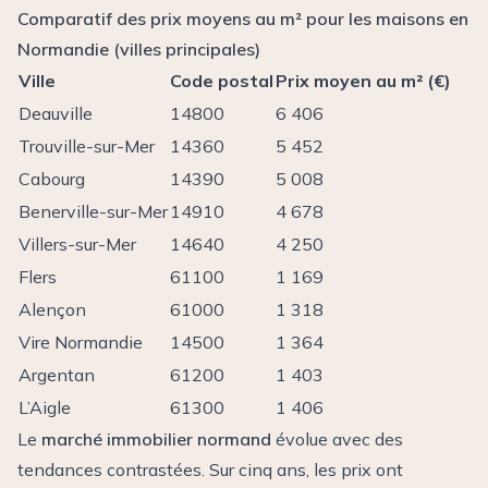
Comparatif des prix moyens au m² pour les maisons en
Normandie (villes principales)
Ville
Code postal
Prix moyen au m² (€)
Deauville
14800
6 406
Trouville-sur-Mer
14360
5 452
Cabourg
14390
5 008
Benerville-sur-Mer
14910
4 678
Villers-sur-Mer
14640
4 250
Flers
61100
1 169
Alençon
61000
1 318
Vire Normandie
14500
1 364
Argentan
61200
1 403
L’Aigle
61300
1 406
Le
marché immobilier normand
évolue avec des
tendances contrastées. Sur cinq ans, les prix ont